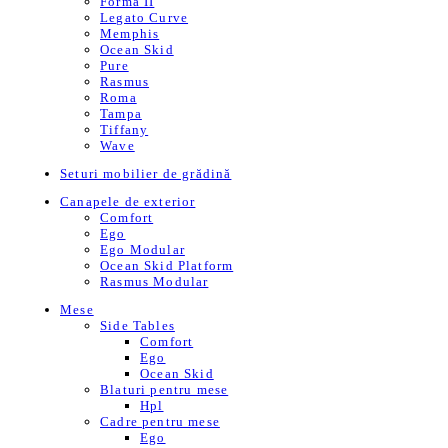
Forma II
Legato Curve
Memphis
Ocean Skid
Pure
Rasmus
Roma
Tampa
Tiffany
Wave
Seturi mobilier de grădină
Canapele de exterior
Comfort
Ego
Ego Modular
Ocean Skid Platform
Rasmus Modular
Mese
Side Tables
Comfort
Ego
Ocean Skid
Blaturi pentru mese
Hpl
Cadre pentru mese
Ego