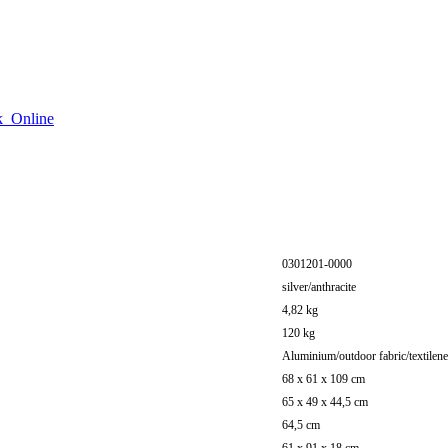
0301201-0000
silver/anthracite
4,82 kg
120 kg
Aluminium/outdoor fabric/textilene
68 x 61 x 109 cm
65 x 49 x 44,5 cm
64,5 cm