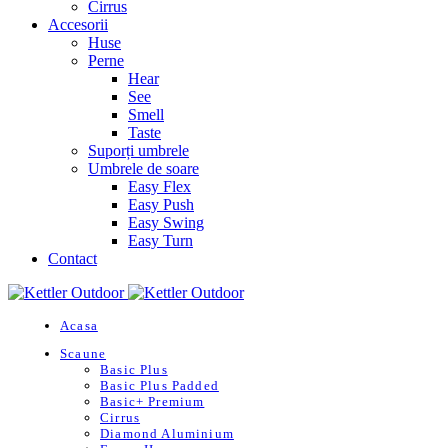
Cirrus
Accesorii
Huse
Perne
Hear
See
Smell
Taste
Suporți umbrele
Umbrele de soare
Easy Flex
Easy Push
Easy Swing
Easy Turn
Contact
Acasa
Scaune
Basic Plus
Basic Plus Padded
Basic+ Premium
Cirrus
Diamond Aluminium