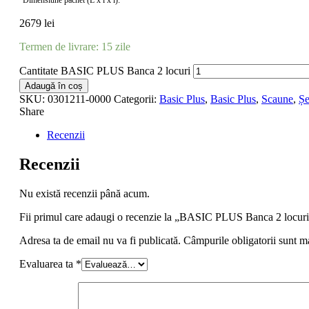
Dimensiune pachet (L x l x î):
2679
lei
Termen de livrare: 15 zile
Cantitate BASIC PLUS Banca 2 locuri
Adaugă în coș
SKU:
0301211-0000
Categorii:
Basic Plus
,
Basic Plus
,
Scaune
,
Șe
Share
Recenzii
Recenzii
Nu există recenzii până acum.
Fii primul care adaugi o recenzie la „BASIC PLUS Banca 2 locur
Adresa ta de email nu va fi publicată.
Câmpurile obligatorii sunt m
Evaluarea ta
*