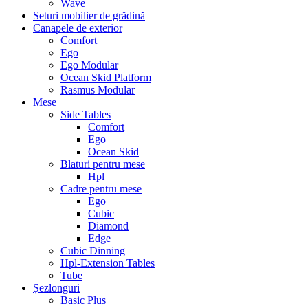
Wave
Seturi mobilier de grădină
Canapele de exterior
Comfort
Ego
Ego Modular
Ocean Skid Platform
Rasmus Modular
Mese
Side Tables
Comfort
Ego
Ocean Skid
Blaturi pentru mese
Hpl
Cadre pentru mese
Ego
Cubic
Diamond
Edge
Cubic Dinning
Hpl-Extension Tables
Tube
Șezlonguri
Basic Plus