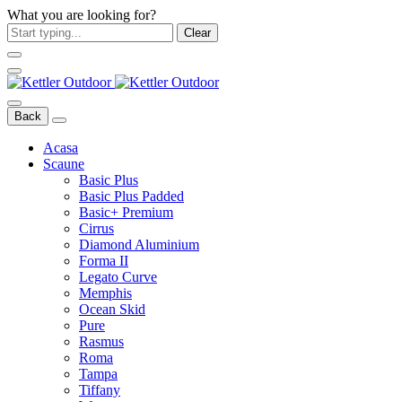
What you are looking for?
Clear
Back
Acasa
Scaune
Basic Plus
Basic Plus Padded
Basic+ Premium
Cirrus
Diamond Aluminium
Forma II
Legato Curve
Memphis
Ocean Skid
Pure
Rasmus
Roma
Tampa
Tiffany