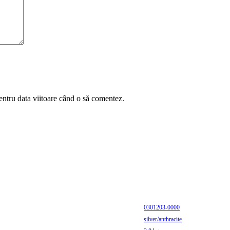
entru data viitoare când o să comentez.
0301203-0000
silver/anthracite