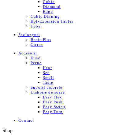
Cubic
Diamond
Edge
Cubic Dinning
Hpl-Extension Tables
Tube
Șezlonguri
Basic Plus
Cirrus
Accesorii
Huse
Perne
Hear
See
Smell
Taste
Suporți umbrele
Umbrele de soare
Easy Flex
Easy Push
Easy Swing
Easy Turn
Contact
Shop