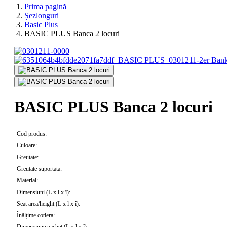
Prima pagină
Șezlonguri
Basic Plus
BASIC PLUS Banca 2 locuri
BASIC PLUS Banca 2 locuri
Cod produs:
Culoare:
Greutate:
Greutate suportata:
Material:
Dimensiuni (L x l x î):
Seat area/height (L x l x î):
Înălțime cotiera: