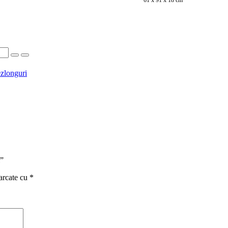
61 x 91 x 18 cm
zlonguri
i”
arcate cu
*