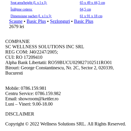
Seat area/height (L x l x î):
65 x 49 x 44,5 cm
Înălțime cotiera:
64,5 cm
Dimensiune pachet (L x l x î):
61 x 91 x 18 cm
Scaune
•
Basic Plus
•
Șezlonguri
•
Basic Plus
2679
lei
COMPANIE
SC WELLNESS SOLUTIONS INC SRL
REG COM: J40/2247/2005;
CUI: RO 17209410
Alpha Bank Libertatii: RO59BUCU029827102511RO01
Birouri: George Constantinescu, Nr. 2C, Sector 2, 020339,
Bucuresti
Mobile: 0786.159.981
Centru Service: 0786.159.982
Email: showroom@kettler.ro
Luni – Vineri: 9.00-18.00
DISCLAIMER
Copyright © 2022 Wellness Solutions SRL. All Rights Reserved.