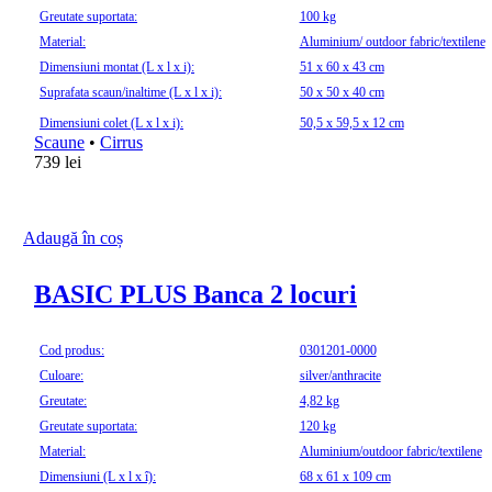
Greutate suportata:
100 kg
Material:
Aluminium/ outdoor fabric/textilene
Dimensiuni montat (L x l x i):
51 x 60 x 43 cm
Suprafata scaun/inaltime (L x l x i):
50 x 50 x 40 cm
Dimensiuni colet (L x l x i):
50,5 x 59,5 x 12 cm
Scaune
•
Cirrus
739
lei
Adaugă în coș
BASIC PLUS Banca 2 locuri
Cod produs:
0301201-0000
Culoare:
silver/anthracite
Greutate:
4,82 kg
Greutate suportata:
120 kg
Material:
Aluminium/outdoor fabric/textilene
Dimensiuni (L x l x î):
68 x 61 x 109 cm