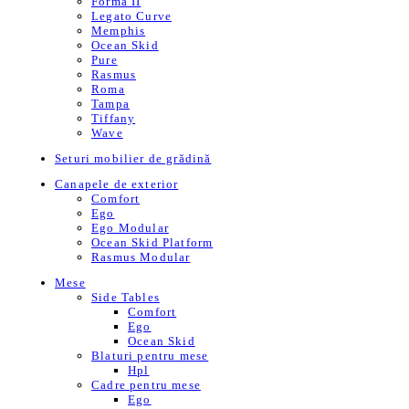
Forma II
Legato Curve
Memphis
Ocean Skid
Pure
Rasmus
Roma
Tampa
Tiffany
Wave
Seturi mobilier de grădină
Canapele de exterior
Comfort
Ego
Ego Modular
Ocean Skid Platform
Rasmus Modular
Mese
Side Tables
Comfort
Ego
Ocean Skid
Blaturi pentru mese
Hpl
Cadre pentru mese
Ego