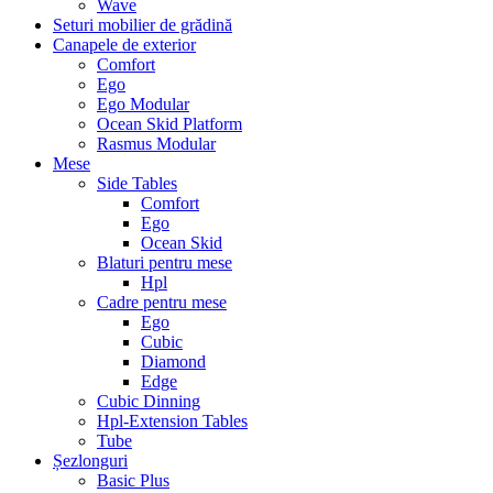
Wave
Seturi mobilier de grădină
Canapele de exterior
Comfort
Ego
Ego Modular
Ocean Skid Platform
Rasmus Modular
Mese
Side Tables
Comfort
Ego
Ocean Skid
Blaturi pentru mese
Hpl
Cadre pentru mese
Ego
Cubic
Diamond
Edge
Cubic Dinning
Hpl-Extension Tables
Tube
Șezlonguri
Basic Plus