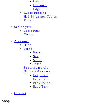
Cubic
Diamond
Edge
Cubic Dinning
Hpl-Extension Tables
Tube
Șezlonguri
Basic Plus
Cirrus
Accesorii
Huse
Perne
Hear
See
Smell
Taste
Suporți umbrele
Umbrele de soare
Easy Flex
Easy Push
Easy Swing
Easy Turn
Contact
Shop