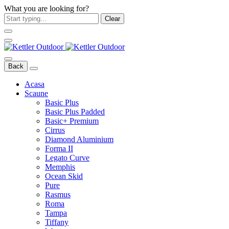
What you are looking for?
Clear
Back
Acasa
Scaune
Basic Plus
Basic Plus Padded
Basic+ Premium
Cirrus
Diamond Aluminium
Forma II
Legato Curve
Memphis
Ocean Skid
Pure
Rasmus
Roma
Tampa
Tiffany