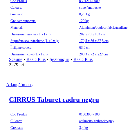
Cod Produs
0301214-0000
Culoare:
silver/anthracite
Greutate:
8,25 kg
Greutate suportata:
120 kg
Material:
Aluminium/outdoor fabric/textilene
Dimensiuni montat (L x l x i):
202 x 70 x 103 cm
Suprafata scaun/inaltime (L x l x i):
179,5 x 56 x 37,5 cm
Înălțime cotiera:
63,5 cm
Dimensiuni colet (L x l x i):
200.3 x 72 x 222 cm
Scaune
•
Basic Plus
•
Șezlonguri
•
Basic Plus
2279
lei
Adaugă în coș
CIRRUS Taburet cadru negru
Cod Produs
0100303-7100
Culoare:
anthracite/ anthracite-grey
Greutate:
3,4 kg