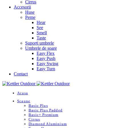
Cirrus
Accesorii
Huse
Perne
Hear
See
Smell
Taste
Suporți umbrele
Umbrele de soare
Easy Flex
Easy Push
Easy Swing
Easy Turn
Contact
Acasa
Scaune
Basic Plus
Basic Plus Padded
Basic+ Premium
Cirrus
Diamond Aluminium