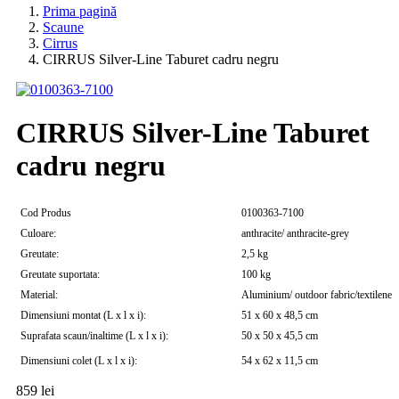
Prima pagină
Scaune
Cirrus
CIRRUS Silver-Line Taburet cadru negru
CIRRUS Silver-Line Taburet
cadru negru
Cod Produs
0100363-7100
Culoare:
anthracite/ anthracite-grey
Greutate:
2,5 kg
Greutate suportata:
100 kg
Material:
Aluminium/ outdoor fabric/textilene
Dimensiuni montat (L x l x i):
51 x 60 x 48,5 cm
Suprafata scaun/inaltime (L x l x i):
50 x 50 x 45,5 cm
Dimensiuni colet (L x l x i):
54 x 62 x 11,5 cm
859
lei