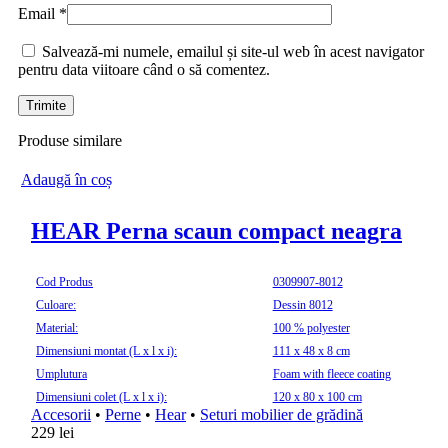
Email
*
Salvează-mi numele, emailul și site-ul web în acest navigator
pentru data viitoare când o să comentez.
Produse similare
Adaugă în coș
HEAR Perna scaun compact neagra
Cod Produs
0309907-8012
Culoare:
Dessin 8012
Material:
100 % polyester
Dimensiuni montat (L x l x i):
111 x 48 x 8 cm
Umplutura
Foam with fleece coating
Dimensiuni colet (L x l x i):
120 x 80 x 100 cm
Accesorii
•
Perne
•
Hear
•
Seturi mobilier de grădină
229
lei