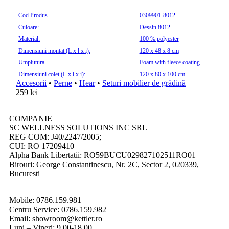
Cod Produs
0309901-8012
Culoare:
Dessin 8012
Material:
100 % polyester
Dimensiuni montat (L x l x i):
120 x 48 x 8 cm
Umplutura
Foam with fleece coating
Dimensiuni colet (L x l x i):
120 x 80 x 100 cm
Accesorii
•
Perne
•
Hear
•
Seturi mobilier de grădină
259
lei
COMPANIE
SC WELLNESS SOLUTIONS INC SRL
REG COM: J40/2247/2005;
CUI: RO 17209410
Alpha Bank Libertatii: RO59BUCU029827102511RO01
Birouri: George Constantinescu, Nr. 2C, Sector 2, 020339,
Bucuresti
Mobile: 0786.159.981
Centru Service: 0786.159.982
Email: showroom@kettler.ro
Luni – Vineri: 9.00-18.00