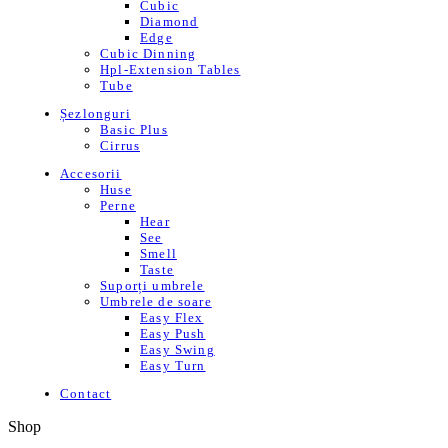
Cubic
Diamond
Edge
Cubic Dinning
Hpl-Extension Tables
Tube
Șezlonguri
Basic Plus
Cirrus
Accesorii
Huse
Perne
Hear
See
Smell
Taste
Suporți umbrele
Umbrele de soare
Easy Flex
Easy Push
Easy Swing
Easy Turn
Contact
Shop