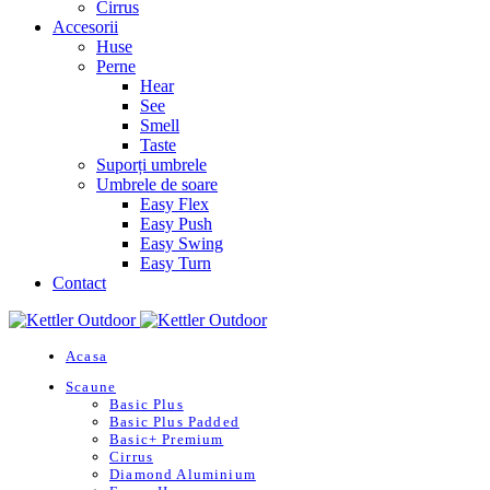
Cirrus
Accesorii
Huse
Perne
Hear
See
Smell
Taste
Suporți umbrele
Umbrele de soare
Easy Flex
Easy Push
Easy Swing
Easy Turn
Contact
Acasa
Scaune
Basic Plus
Basic Plus Padded
Basic+ Premium
Cirrus
Diamond Aluminium