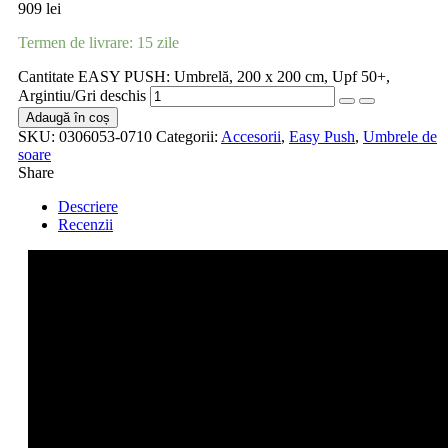
909
lei
Termen de livrare: 15 zile
Cantitate EASY PUSH: Umbrelă, 200 x 200 cm, Upf 50+,
Argintiu/Gri deschis
Adaugă în coș
SKU:
0306053-0710
Categorii:
Accesorii
,
Easy Push
,
Umbrele de
soare
Share
Descriere
Recenzii