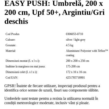
EASY PUSH: Umbrelă, 200 x
200 cm, Upf 50+, Argintiu/Gri
deschis
Cod Produs
0306053-0710
Culoare:
silver / light grey
Greutate:
4.5 kg
Material:
Aluminium/ Polyester with Teflon™
coating
Dimensiuni montat (L x l x i):
200 x 200 x 250 cm
Inaltime la marginea cea mai joasa:
175-200 cm
Dimensiuni colet (L x l x i):
172 x 16 x 16 cm
Cod EAN:
4251785718901
GPSR! Înainte de fiecare utilizare, inspectați produsul pentru a
identifica orice semne de uzură, fisuri sau componente slăbite.
Umbrelele sunt testate pentru a rezista la utilizarea normală în
condiții meteorologice moderate, inclusiv vânt și ploaie.