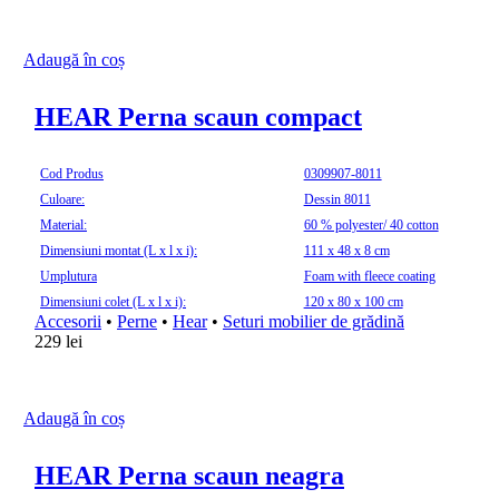
Adaugă în coș
HEAR Perna scaun compact
Cod Produs
0309907-8011
Culoare:
Dessin 8011
Material:
60 % polyester/ 40 cotton
Dimensiuni montat (L x l x i):
111 x 48 x 8 cm
Umplutura
Foam with fleece coating
Dimensiuni colet (L x l x i):
120 x 80 x 100 cm
Accesorii
•
Perne
•
Hear
•
Seturi mobilier de grădină
229
lei
Adaugă în coș
HEAR Perna scaun neagra