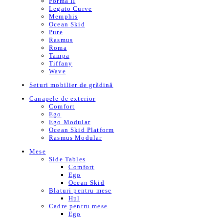
Forma II
Legato Curve
Memphis
Ocean Skid
Pure
Rasmus
Roma
Tampa
Tiffany
Wave
Seturi mobilier de grădină
Canapele de exterior
Comfort
Ego
Ego Modular
Ocean Skid Platform
Rasmus Modular
Mese
Side Tables
Comfort
Ego
Ocean Skid
Blaturi pentru mese
Hpl
Cadre pentru mese
Ego