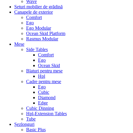
Wave
Seturi mobilier de grădină
Canapele de exterior
Comfort
Ego
Ego Modular
Ocean Skid Platform
Rasmus Modular
Mese
Side Tables
Comfort
Ego
Ocean Skid
Blaturi pentru mese
Hpl
Cadre pentru mese
Ego
Cubic
Diamond
Edge
Cubic Dinning
Hpl-Extension Tables
Tube
Șezlonguri
Basic Plus