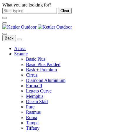
What you are looking for?
Clear
Back
Acasa
Scaune
Basic Plus
Basic Plus Padded
Basic+ Premium
Cirrus
Diamond Aluminium
Forma II
Legato Curve
Memphis
Ocean Skid
Pure
Rasmus
Roma
Tampa
Tiffany