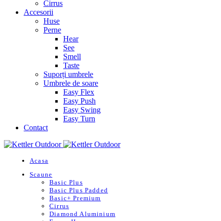
Cirrus
Accesorii
Huse
Perne
Hear
See
Smell
Taste
Suporți umbrele
Umbrele de soare
Easy Flex
Easy Push
Easy Swing
Easy Turn
Contact
Acasa
Scaune
Basic Plus
Basic Plus Padded
Basic+ Premium
Cirrus
Diamond Aluminium