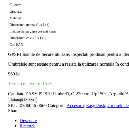
Culoare:
Greutate:
Material:
Dimensiuni montat (L x l x i):
Inaltime la marginea cea mai joasa:
Dimensiuni colet (L x l x i):
Cod EAN:
GPSR! Înainte de fiecare utilizare, inspectați produsul pentru a ide
Umbrelele sunt testate pentru a rezista la utilizarea normală în cond
969
lei
Termen de livrare: 15 zile
Cantitate EASY PUSH: Umbrelă, Ø 270 cm, Upf 50+, Argintiu/Al
Adaugă în coș
SKU:
0306056-0660
Categorii:
Accesorii
,
Easy Push
,
Umbrele de
Share
Descriere
Recenzii