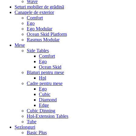
Wave
Seturi mobilier de grădină
Canapele de exterior
Comfort
Ego
Ego Modular
Ocean Skid Platform
Rasmus Modular
Mese
Side Tables
Comfort
Ego
Ocean Skid
Blaturi pentru mese
Hpl
Cadre pentru mese
Ego
Cubic
Diamond
Edge
Cubic Dinning
Hpl-Extension Tables
Tube
Șezlonguri
Basic Plus