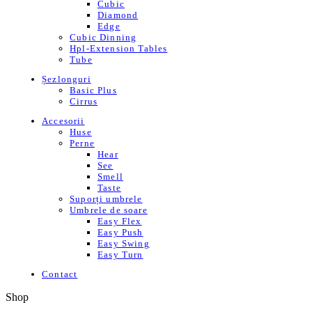
Cubic
Diamond
Edge
Cubic Dinning
Hpl-Extension Tables
Tube
Șezlonguri
Basic Plus
Cirrus
Accesorii
Huse
Perne
Hear
See
Smell
Taste
Suporți umbrele
Umbrele de soare
Easy Flex
Easy Push
Easy Swing
Easy Turn
Contact
Shop