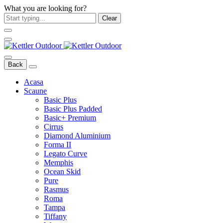
What you are looking for?
Clear
Back
Acasa
Scaune
Basic Plus
Basic Plus Padded
Basic+ Premium
Cirrus
Diamond Aluminium
Forma II
Legato Curve
Memphis
Ocean Skid
Pure
Rasmus
Roma
Tampa
Tiffany