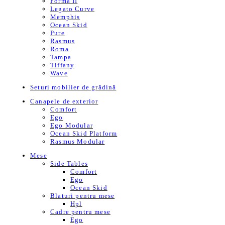
Forma II
Legato Curve
Memphis
Ocean Skid
Pure
Rasmus
Roma
Tampa
Tiffany
Wave
Seturi mobilier de grădină
Canapele de exterior
Comfort
Ego
Ego Modular
Ocean Skid Platform
Rasmus Modular
Mese
Side Tables
Comfort
Ego
Ocean Skid
Blaturi pentru mese
Hpl
Cadre pentru mese
Ego