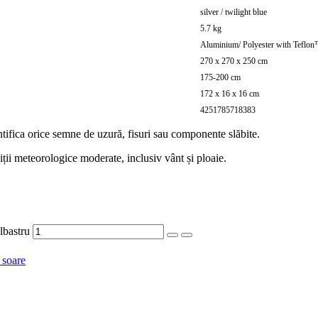
silver / twilight blue
5.7 kg
Aluminium/ Polyester with Teflon
270 x 270 x 250 cm
175-200 cm
172 x 16 x 16 cm
4251785718383
ntifica orice semne de uzură, fisuri sau componente slăbite.
iții meteorologice moderate, inclusiv vânt și ploaie.
bastru
 soare