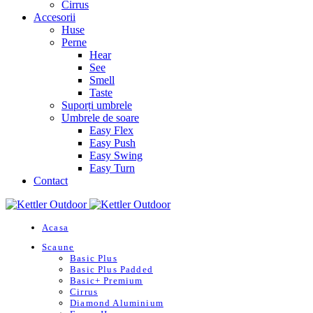
Cirrus
Accesorii
Huse
Perne
Hear
See
Smell
Taste
Suporți umbrele
Umbrele de soare
Easy Flex
Easy Push
Easy Swing
Easy Turn
Contact
Acasa
Scaune
Basic Plus
Basic Plus Padded
Basic+ Premium
Cirrus
Diamond Aluminium