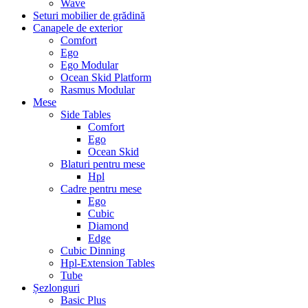
Wave
Seturi mobilier de grădină
Canapele de exterior
Comfort
Ego
Ego Modular
Ocean Skid Platform
Rasmus Modular
Mese
Side Tables
Comfort
Ego
Ocean Skid
Blaturi pentru mese
Hpl
Cadre pentru mese
Ego
Cubic
Diamond
Edge
Cubic Dinning
Hpl-Extension Tables
Tube
Șezlonguri
Basic Plus