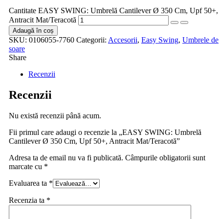
Cantitate EASY SWING: Umbrelă Cantilever Ø 350 Cm, Upf 50+,
Antracit Mat/Teracotă
Adaugă în coș
SKU:
0106055-7760
Categorii:
Accesorii
,
Easy Swing
,
Umbrele de
soare
Share
Recenzii
Recenzii
Nu există recenzii până acum.
Fii primul care adaugi o recenzie la „EASY SWING: Umbrelă
Cantilever Ø 350 Cm, Upf 50+, Antracit Mat/Teracotă”
Adresa ta de email nu va fi publicată.
Câmpurile obligatorii sunt
marcate cu
*
Evaluarea ta
*
Recenzia ta
*