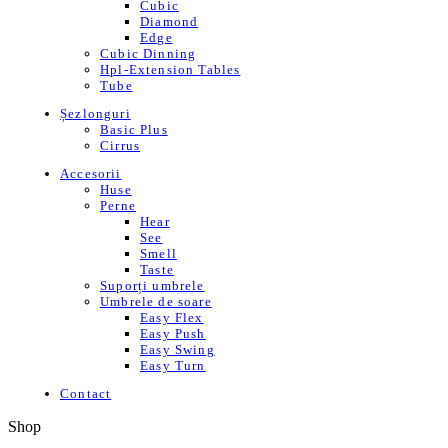
Cubic
Diamond
Edge
Cubic Dinning
Hpl-Extension Tables
Tube
Șezlonguri
Basic Plus
Cirrus
Accesorii
Huse
Perne
Hear
See
Smell
Taste
Suporți umbrele
Umbrele de soare
Easy Flex
Easy Push
Easy Swing
Easy Turn
Contact
Shop