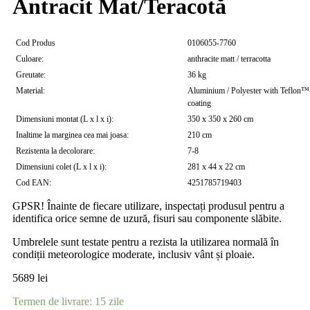
Antracit Mat/Teracotă
Cod Produs
0106055-7760
Culoare:
anthracite matt / terracotta
Greutate:
36 kg
Material:
Aluminium / Polyester with Teflon™
coating
Dimensiuni montat (L x l x i):
350 x 350 x 260 cm
Inaltime la marginea cea mai joasa:
210 cm
Rezistenta la decolorare:
7-8
Dimensiuni colet (L x l x i):
281 x 44 x 22 cm
Cod EAN:
4251785719403
GPSR! Înainte de fiecare utilizare, inspectați produsul pentru a
identifica orice semne de uzură, fisuri sau componente slăbite.
Umbrelele sunt testate pentru a rezista la utilizarea normală în
condiții meteorologice moderate, inclusiv vânt și ploaie.
5689
lei
Termen de livrare: 15 zile