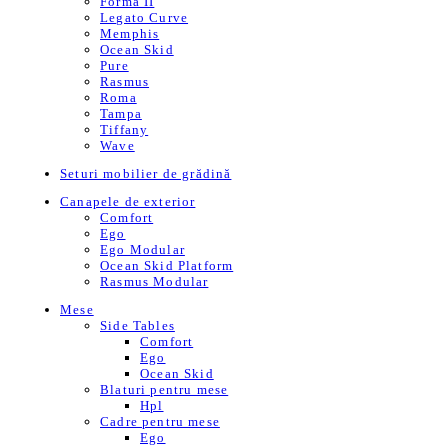
Forma II
Legato Curve
Memphis
Ocean Skid
Pure
Rasmus
Roma
Tampa
Tiffany
Wave
Seturi mobilier de grădină
Canapele de exterior
Comfort
Ego
Ego Modular
Ocean Skid Platform
Rasmus Modular
Mese
Side Tables
Comfort
Ego
Ocean Skid
Blaturi pentru mese
Hpl
Cadre pentru mese
Ego