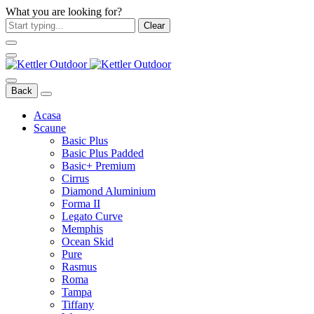
What you are looking for?
Clear
Back
Acasa
Scaune
Basic Plus
Basic Plus Padded
Basic+ Premium
Cirrus
Diamond Aluminium
Forma II
Legato Curve
Memphis
Ocean Skid
Pure
Rasmus
Roma
Tampa
Tiffany