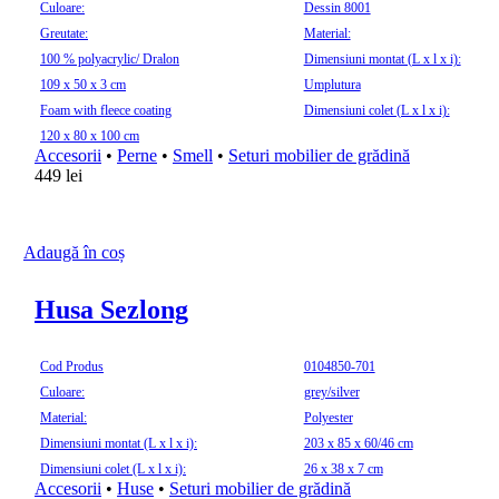
Culoare:
Dessin 8001
Greutate:
Material:
100 % polyacrylic/ Dralon
Dimensiuni montat (L x l x i):
109 x 50 x 3 cm
Umplutura
Foam with fleece coating
Dimensiuni colet (L x l x i):
120 x 80 x 100 cm
Accesorii
•
Perne
•
Smell
•
Seturi mobilier de grădină
449
lei
Adaugă în coș
Husa Sezlong
Cod Produs
0104850-701
Culoare:
grey/silver
Material:
Polyester
Dimensiuni montat (L x l x i):
203 x 85 x 60/46 cm
Dimensiuni colet (L x l x i):
26 x 38 x 7 cm
Accesorii
•
Huse
•
Seturi mobilier de grădină