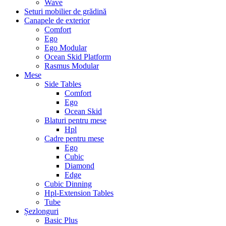
Wave
Seturi mobilier de grădină
Canapele de exterior
Comfort
Ego
Ego Modular
Ocean Skid Platform
Rasmus Modular
Mese
Side Tables
Comfort
Ego
Ocean Skid
Blaturi pentru mese
Hpl
Cadre pentru mese
Ego
Cubic
Diamond
Edge
Cubic Dinning
Hpl-Extension Tables
Tube
Șezlonguri
Basic Plus