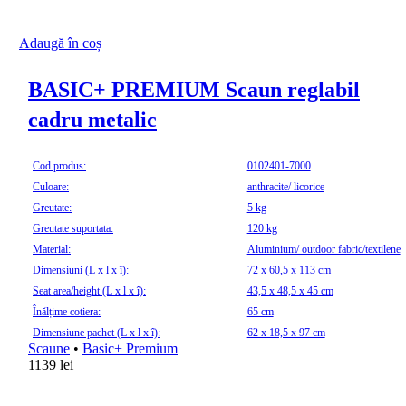
Adaugă în coș
BASIC+ PREMIUM Scaun reglabil
cadru metalic
Cod produs:
0102401-7000
Culoare:
anthracite/ licorice
Greutate:
5 kg
Greutate suportata:
120 kg
Material:
Aluminium/ outdoor fabric/textilene
Dimensiuni (L x l x î):
72 x 60,5 x 113 cm
Seat area/height (L x l x î):
43,5 x 48,5 x 45 cm
Înălțime cotiera:
65 cm
Dimensiune pachet (L x l x î):
62 x 18,5 x 97 cm
Scaune
•
Basic+ Premium
1139
lei