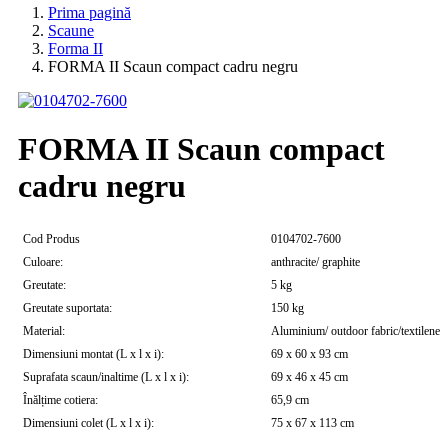
Prima pagină
Scaune
Forma II
FORMA II Scaun compact cadru negru
FORMA II Scaun compact
cadru negru
Cod Produs
0104702-7600
Culoare:
anthracite/ graphite
Greutate:
5 kg
Greutate suportata:
150 kg
Material:
Aluminium/ outdoor fabric/textilene
Dimensiuni montat (L x l x i):
69 x 60 x 93 cm
Suprafata scaun/inaltime (L x l x i):
69 x 46 x 45 cm
Înălțime cotiera:
65,9 cm
Dimensiuni colet (L x l x i):
75 x 67 x 113 cm