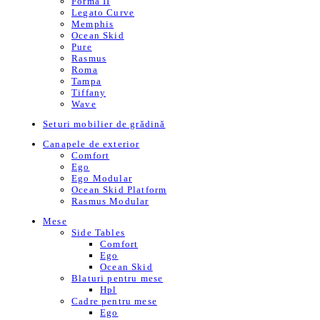
Forma II
Legato Curve
Memphis
Ocean Skid
Pure
Rasmus
Roma
Tampa
Tiffany
Wave
Seturi mobilier de grădină
Canapele de exterior
Comfort
Ego
Ego Modular
Ocean Skid Platform
Rasmus Modular
Mese
Side Tables
Comfort
Ego
Ocean Skid
Blaturi pentru mese
Hpl
Cadre pentru mese
Ego