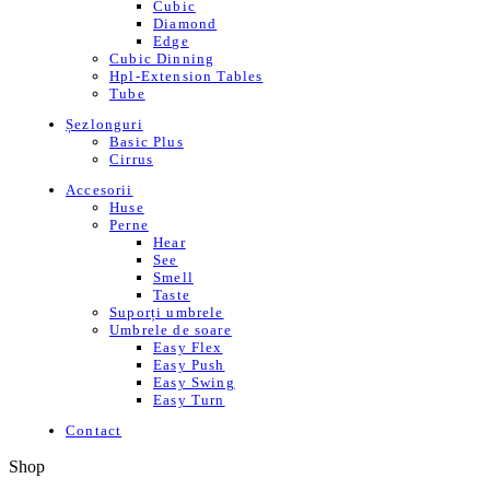
Cubic
Diamond
Edge
Cubic Dinning
Hpl-Extension Tables
Tube
Șezlonguri
Basic Plus
Cirrus
Accesorii
Huse
Perne
Hear
See
Smell
Taste
Suporți umbrele
Umbrele de soare
Easy Flex
Easy Push
Easy Swing
Easy Turn
Contact
Shop