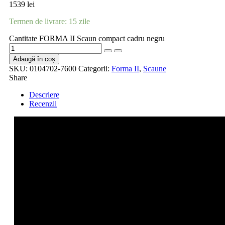
1539
lei
Termen de livrare: 15 zile
Cantitate FORMA II Scaun compact cadru negru
Adaugă în coș
SKU:
0104702-7600
Categorii:
Forma II
,
Scaune
Share
Descriere
Recenzii