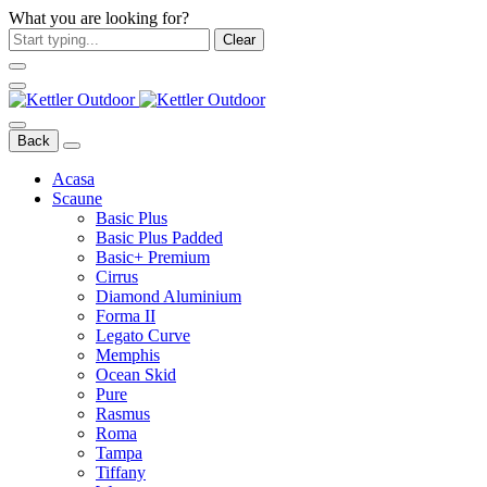
What you are looking for?
Clear
Back
Acasa
Scaune
Basic Plus
Basic Plus Padded
Basic+ Premium
Cirrus
Diamond Aluminium
Forma II
Legato Curve
Memphis
Ocean Skid
Pure
Rasmus
Roma
Tampa
Tiffany