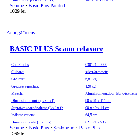
Dimensiune pachet (L x l x î):
102 x 67 x 228 cm
Scaune
•
Basic Plus Padded
1029
lei
Adaugă în coș
BASIC PLUS Scaun relaxare
Cod Produs
0301216-0000
Culoare:
silver/anthracite
Greutate:
6,81 kg
Greutate suportata:
120 kg
Material:
Aluminium/outdoor fabric/textilene
Dimensiuni montat (L x l x i):
90 x 61 x 111 cm
Suprafata scaun/inaltime (L x l x i):
90 x 49 x 44 cm
Înălțime cotiera:
64,5 cm
Dimensiuni colet (L x l x i):
62 x 21 x 93 cm
Scaune
•
Basic Plus
•
Șezlonguri
•
Basic Plus
1599
lei