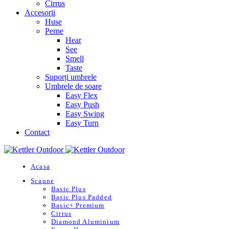
Cirrus
Accesorii
Huse
Perne
Hear
See
Smell
Taste
Suporți umbrele
Umbrele de soare
Easy Flex
Easy Push
Easy Swing
Easy Turn
Contact
Acasa
Scaune
Basic Plus
Basic Plus Padded
Basic+ Premium
Cirrus
Diamond Aluminium