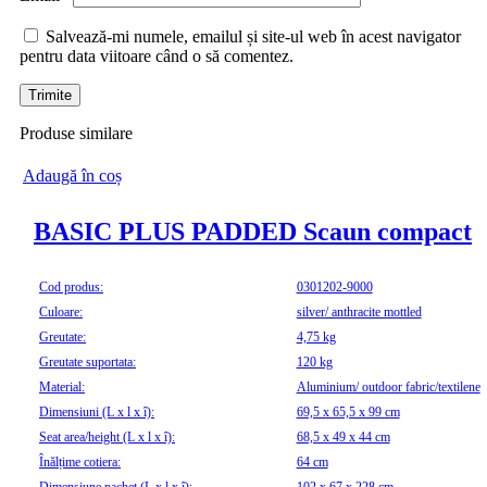
Salvează-mi numele, emailul și site-ul web în acest navigator
pentru data viitoare când o să comentez.
Produse similare
Adaugă în coș
BASIC PLUS PADDED Scaun compact
Cod produs:
0301202-9000
Culoare:
silver/ anthracite mottled
Greutate:
4,75 kg
Greutate suportata:
120 kg
Material:
Aluminium/ outdoor fabric/textilene
Dimensiuni (L x l x î):
69,5 x 65,5 x 99 cm
Seat area/height (L x l x î):
68,5 x 49 x 44 cm
Înălțime cotiera:
64 cm