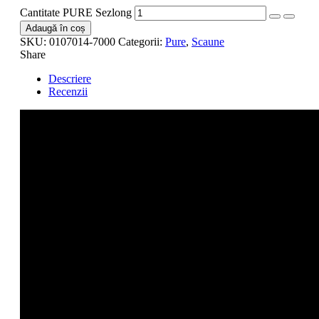
Cantitate PURE Sezlong
Adaugă în coș
SKU:
0107014-7000
Categorii:
Pure
,
Scaune
Share
Descriere
Recenzii