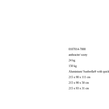
0107014-7000
anthracite/ sooty
24 kg
150 kg
Aluminium/ Sunbrella® with quic
215 x 90 x 111 cm
215 x 90 x 50 cm
215 x 93 x 31 cm