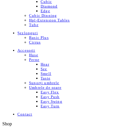
Cubic
Diamond
Edge
Cubic Dinning
Hpl-Extension Tables
Tube
Șezlonguri
Basic Plus
Cirrus
Accesorii
Huse
Perne
Hear
See
Smell
Taste
Suporți umbrele
Umbrele de soare
Easy Flex
Easy Push
Easy Swing
Easy Turn
Contact
Shop