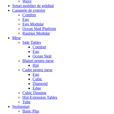
Wave
Seturi mobilier de grădină
Canapele de exterior
Comfort
Ego
Ego Modular
Ocean Skid Platform
Rasmus Modular
Mese
Side Tables
Comfort
Ego
Ocean Skid
Blaturi pentru mese
Hpl
Cadre pentru mese
Ego
Cubic
Diamond
Edge
Cubic Dinning
Hpl-Extension Tables
Tube
Șezlonguri
Basic Plus