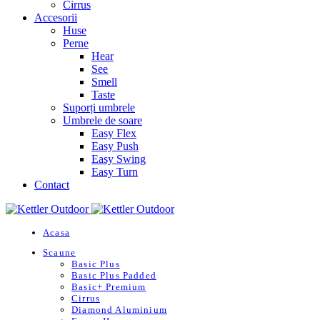
Cirrus
Accesorii
Huse
Perne
Hear
See
Smell
Taste
Suporți umbrele
Umbrele de soare
Easy Flex
Easy Push
Easy Swing
Easy Turn
Contact
Acasa
Scaune
Basic Plus
Basic Plus Padded
Basic+ Premium
Cirrus
Diamond Aluminium