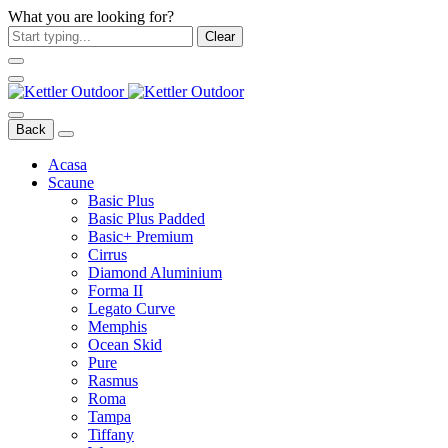
What you are looking for?
Clear
Back
Acasa
Scaune
Basic Plus
Basic Plus Padded
Basic+ Premium
Cirrus
Diamond Aluminium
Forma II
Legato Curve
Memphis
Ocean Skid
Pure
Rasmus
Roma
Tampa
Tiffany