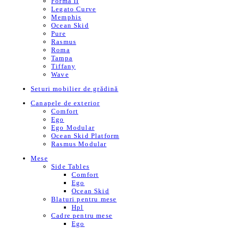
Forma II
Legato Curve
Memphis
Ocean Skid
Pure
Rasmus
Roma
Tampa
Tiffany
Wave
Seturi mobilier de grădină
Canapele de exterior
Comfort
Ego
Ego Modular
Ocean Skid Platform
Rasmus Modular
Mese
Side Tables
Comfort
Ego
Ocean Skid
Blaturi pentru mese
Hpl
Cadre pentru mese
Ego