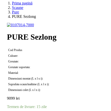
Prima pagină
Scaune
Pure
PURE Sezlong
PURE Sezlong
Cod Produs
Culoare:
Greutate:
Greutate suportata:
Material:
Dimensiuni montat (L x l x i):
Suprafata scaun/inaltime (L x l x i):
Dimensiuni colet (L x l x i):
9099
lei
Termen de livrare: 15 zile