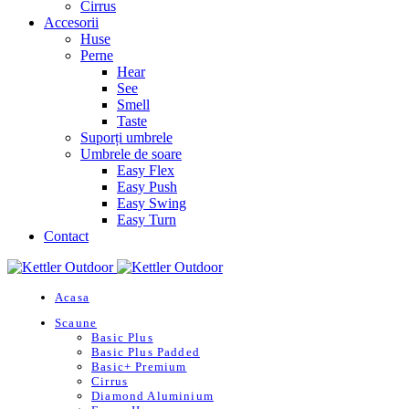
Cirrus
Accesorii
Huse
Perne
Hear
See
Smell
Taste
Suporți umbrele
Umbrele de soare
Easy Flex
Easy Push
Easy Swing
Easy Turn
Contact
Acasa
Scaune
Basic Plus
Basic Plus Padded
Basic+ Premium
Cirrus
Diamond Aluminium