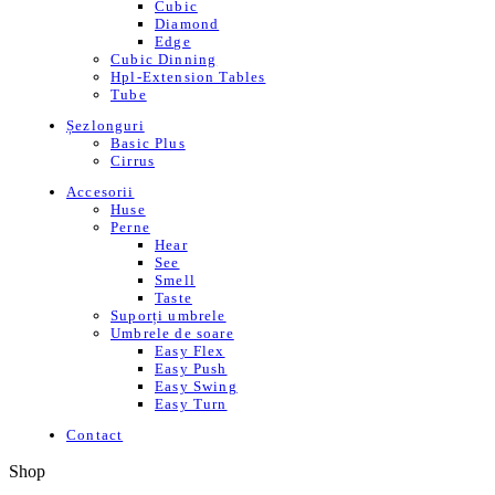
Cubic
Diamond
Edge
Cubic Dinning
Hpl-Extension Tables
Tube
Șezlonguri
Basic Plus
Cirrus
Accesorii
Huse
Perne
Hear
See
Smell
Taste
Suporți umbrele
Umbrele de soare
Easy Flex
Easy Push
Easy Swing
Easy Turn
Contact
Shop