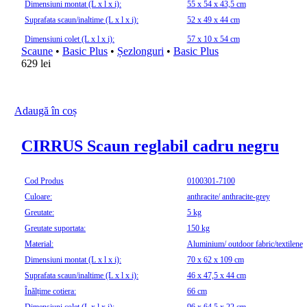
Dimensiuni montat (L x l x i):
55 x 54 x 43,5 cm
Suprafata scaun/inaltime (L x l x i):
52 x 49 x 44 cm
Dimensiuni colet (L x l x i):
57 x 10 x 54 cm
Scaune
•
Basic Plus
•
Șezlonguri
•
Basic Plus
629
lei
Adaugă în coș
CIRRUS Scaun reglabil cadru negru
Cod Produs
0100301-7100
Culoare:
anthracite/ anthracite-grey
Greutate:
5 kg
Greutate suportata:
150 kg
Material:
Aluminium/ outdoor fabric/textilene
Dimensiuni montat (L x l x i):
70 x 62 x 109 cm
Suprafata scaun/inaltime (L x l x i):
46 x 47,5 x 44 cm
Înălțime cotiera:
66 cm