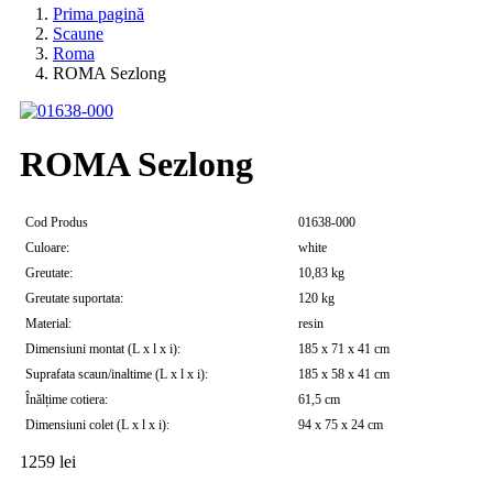
Prima pagină
Scaune
Roma
ROMA Sezlong
ROMA Sezlong
Cod Produs
01638-000
Culoare:
white
Greutate:
10,83 kg
Greutate suportata:
120 kg
Material:
resin
Dimensiuni montat (L x l x i):
185 x 71 x 41 cm
Suprafata scaun/inaltime (L x l x i):
185 x 58 x 41 cm
Înălțime cotiera:
61,5 cm
Dimensiuni colet (L x l x i):
94 x 75 x 24 cm
1259
lei