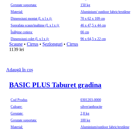
Greutate suportata:
150 kg
Material:
Aluminium/ outdoor fabric/textilene
Dimensiuni montat (L x l x i):
70 x 62 x 109 cm
Suprafata scaun/inaltime (L x l x i):
46 x 47,5 x 44 cm
Înălțime cotiera:
66 cm
Dimensiuni colet (L x l x i):
96 x 64,5 x 22 cm
Scaune
•
Cirrus
•
Șezlonguri
•
Cirrus
1139
lei
Adaugă în coș
BASIC PLUS Taburet gradina
Cod Produs
0301203-0000
Culoare:
silver/anthracite
Greutate:
2,8 kg
Greutate suportata:
100 kg
Material:
Aluminium/outdoor fabric/textilene