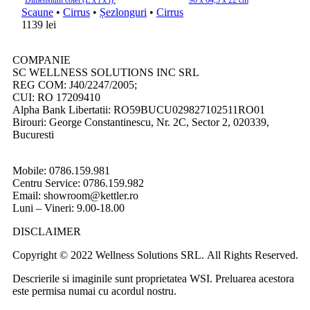
Dimensiuni colet (L x l x i):
96 x 64,5 x 22 cm
Scaune
•
Cirrus
•
Șezlonguri
•
Cirrus
1139
lei
COMPANIE
SC WELLNESS SOLUTIONS INC SRL
REG COM: J40/2247/2005;
CUI: RO 17209410
Alpha Bank Libertatii: RO59BUCU029827102511RO01
Birouri: George Constantinescu, Nr. 2C, Sector 2, 020339,
Bucuresti
Mobile: 0786.159.981
Centru Service: 0786.159.982
Email: showroom@kettler.ro
Luni – Vineri: 9.00-18.00
DISCLAIMER
Copyright © 2022 Wellness Solutions SRL. All Rights Reserved.
Descrierile si imaginile sunt proprietatea WSI. Preluarea acestora
este permisa numai cu acordul nostru.