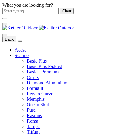
What you are looking for?
Clear
Back
Acasa
Scaune
Basic Plus
Basic Plus Padded
Basic+ Premium
Cirrus
Diamond Aluminium
Forma II
Legato Curve
Memphis
Ocean Skid
Pure
Rasmus
Roma
Tampa
Tiffany