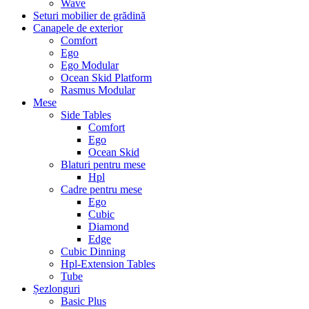
Wave
Seturi mobilier de grădină
Canapele de exterior
Comfort
Ego
Ego Modular
Ocean Skid Platform
Rasmus Modular
Mese
Side Tables
Comfort
Ego
Ocean Skid
Blaturi pentru mese
Hpl
Cadre pentru mese
Ego
Cubic
Diamond
Edge
Cubic Dinning
Hpl-Extension Tables
Tube
Șezlonguri
Basic Plus