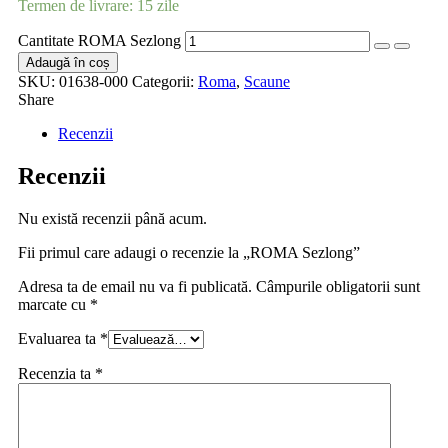
Termen de livrare: 15 zile
Cantitate ROMA Sezlong
Adaugă în coș
SKU:
01638-000
Categorii:
Roma
,
Scaune
Share
Recenzii
Recenzii
Nu există recenzii până acum.
Fii primul care adaugi o recenzie la „ROMA Sezlong”
Adresa ta de email nu va fi publicată.
Câmpurile obligatorii sunt
marcate cu
*
Evaluarea ta
*
Recenzia ta
*