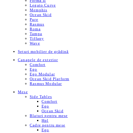
Forma II
Legato Curve
Memphis
Ocean Skid
Pure
Rasmus
Roma
Tampa
Tiffany
Wave
Seturi mobilier de grădină
Canapele de exterior
Comfort
Ego
Ego Modular
Ocean Skid Platform
Rasmus Modular
Mese
Side Tables
Comfort
Ego
Ocean Skid
Blaturi pentru mese
Hpl
Cadre pentru mese
Ego